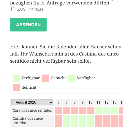
*
bezüglich Ihrer Anfrage verwenden dürfen.
ZUSTIMMEN
ABSENDEN
Hier können Sie die Kalender aller Häuser sehen,
falls Ihr Wunschtermin in des Casinha dos cinco
sentidos nicht verfügbar sein sollte.
Verfügbar
Gebucht
Verfügbar
Gebucht
1
2
3
4
5
6
7
8
9
10
11
12
13
14
15
Casa dos cinco sentidos
Casinha dos cinco
sentidos