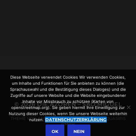
26.09.2021
WANDERUNG ZUR FAJÃ
DO ARAÚJO
Diese Webseite verwendet Cookies Wir verwenden Cookies,
um Inhalte und Funktionen für Sie anbieten zu können (die
Sprachauswahl und die Bestätigung dieses Dialoges) und die
Zugriffe auf unsere Website und die Website eingebundener
Inhalte vor Missbrauch zu schützen (Karten von
© 2026
DIE AZOREN – SÃO MIGUEL
openstreetmap.org). Sie geben hiermit Ihre Einwilligung zur
Nutzung dieser Cookies, wenn Sie unsere Webseite weiterhin
THEME VON
ANDERS NORÉN
POWERED BY
QUASIRIS
DATENSCHUTZERKLÄRUNG
nutzen.
GMBH
OK
NEIN