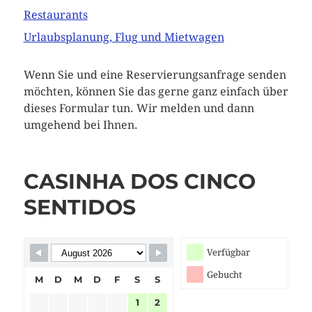
Restaurants
Urlaubsplanung, Flug und Mietwagen
Wenn Sie und eine Reservierungsanfrage senden
möchten, können Sie das gerne ganz einfach über
dieses Formular tun. Wir melden und dann
umgehend bei Ihnen.
CASINHA DOS CINCO
Skip Booking Form
SENTIDOS
Verfügbar
Gebucht
M
D
M
D
F
S
S
1
2