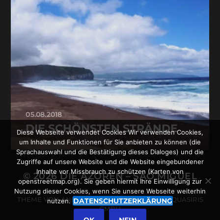
05.08.2018
DIE SCHÖNSTEN STRÄNDE
Diese Webseite verwendet Cookies Wir verwenden Cookies,
um Inhalte und Funktionen für Sie anbieten zu können (die
Sprachauswahl und die Bestätigung dieses Dialoges) und die
Zugriffe auf unsere Website und die Website eingebundener
Inhalte vor Missbrauch zu schützen (Karten von
© 2026
DIE AZOREN – SÃO MIGUEL
openstreetmap.org). Sie geben hiermit Ihre Einwilligung zur
Nutzung dieser Cookies, wenn Sie unsere Webseite weiterhin
THEME VON
ANDERS NORÉN
POWERED BY
QUASIRIS
DATENSCHUTZERKLÄRUNG
nutzen.
GMBH