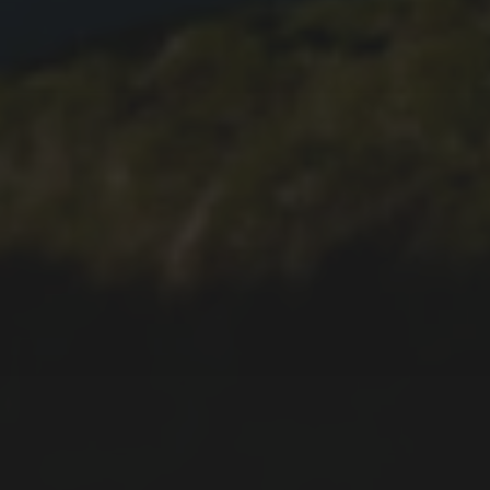
FERIENHAUS AUF SÃO
MIGUEL
17.10.2021
WANDERUNG UM DEN
LAGOA VERDE