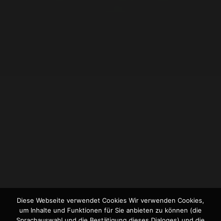
03.10.2021
RUNDWANDERWEG
LOMBA D’EL REI BEI
ACHADINHA (UND DAS
AZOREANISCHE
NASHORN)
Diese Webseite verwendet Cookies Wir verwenden Cookies,
um Inhalte und Funktionen für Sie anbieten zu können (die
Sprachauswahl und die Bestätigung dieses Dialoges) und die