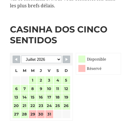
les plus brefs délais.
CASINHA DOS CINCO
Skip Booking Form
SENTIDOS
Disponible
Réservé
L
M
M
J
V
S
D
1
2
3
4
5
6
7
8
9
10
11
12
13
14
15
16
17
18
19
20
21
22
23
24
25
26
27
28
29
30
31