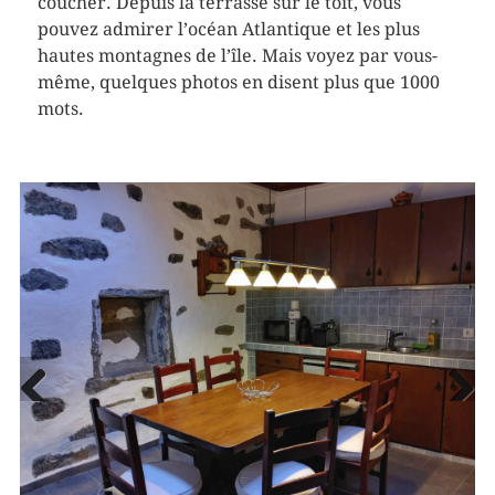
coucher. Depuis la terrasse sur le toit, vous
pouvez admirer l’océan Atlantique et les plus
hautes montagnes de l’île. Mais voyez par vous-
même, quelques photos en disent plus que 1000
mots.
Vorheriges
Näc