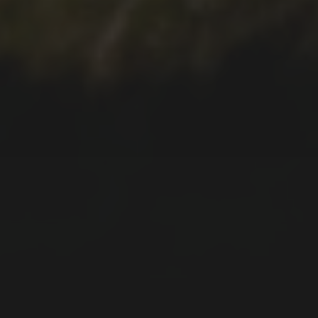
10.01.2022
RANDONNÉE À LA FAJÃ
DO ARAÚJO