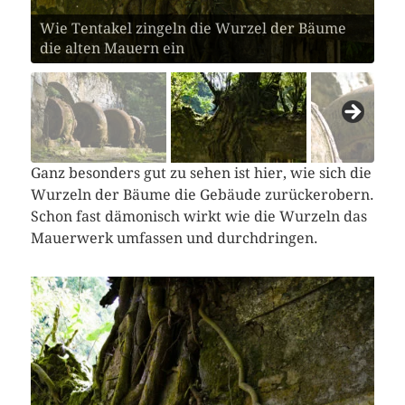
Wie Tentakel zingeln die Wurzel der Bäume
Die schweizer Maschinen trotzen dem Verfall
die alten Mauern ein
noch immer
Ganz besonders gut zu sehen ist hier, wie sich die
Wurzeln der Bäume die Gebäude zurückerobern.
Schon fast dämonisch wirkt wie die Wurzeln das
Mauerwerk umfassen und durchdringen.