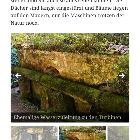
stehen und Sie auch so alles sehen können. Die
Dächer sind längst eingestürzt und Bäume liegen
auf den Mauern, nur die Maschinen trotzen der
Natur noch.
Turbinenhaus der Fábrica da Cidade fest im
Ehemalige Wasserzuleitung zu den Turbinen
Griff der Natur