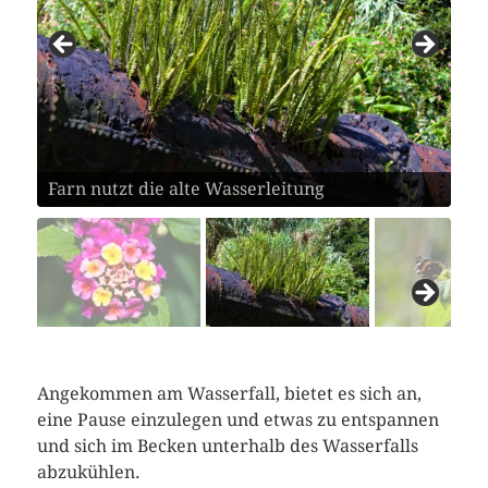
Farn nutzt die alte Wasserleitung
Admiral auf Wandelröschen
Angekommen am Wasserfall, bietet es sich an,
eine Pause einzulegen und etwas zu entspannen
und sich im Becken unterhalb des Wasserfalls
abzukühlen.