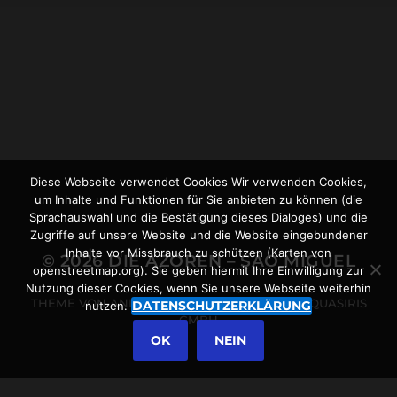
03.10.2021
RUNDWANDERWEG
LOMBA D’EL REI BEI
ACHADINHA (UND DAS
AZOREANISCHE
NASHORN)
Diese Webseite verwendet Cookies Wir verwenden Cookies,
um Inhalte und Funktionen für Sie anbieten zu können (die
Sprachauswahl und die Bestätigung dieses Dialoges) und die
Zugriffe auf unsere Website und die Website eingebundener
Inhalte vor Missbrauch zu schützen (Karten von
© 2026
DIE AZOREN – SÃO MIGUEL
openstreetmap.org). Sie geben hiermit Ihre Einwilligung zur
Nutzung dieser Cookies, wenn Sie unsere Webseite weiterhin
THEME VON
ANDERS NORÉN
POWERED BY
QUASIRIS
DATENSCHUTZERKLÄRUNG
nutzen.
GMBH
OK
NEIN