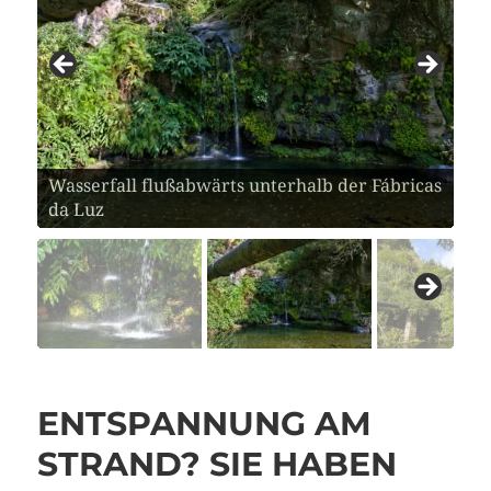
Wasserfall flußabwärts unterhalb der Fábricas
Das Wasser läuft hier schon längst wieder
da Luz
durch das Flußbett
ENTSPANNUNG AM
STRAND? SIE HABEN