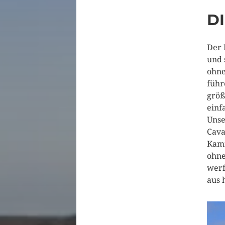
D
Der 
und 
ohne
führ
größ
einf
Unse
Cava
Kamm
ohne
werf
aus 