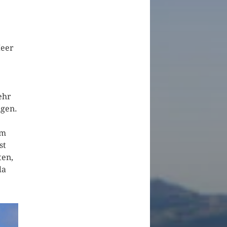
Meer
ehr
igen.
em
st
ten,
da