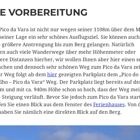
IE VORBEREITUNG
Pico da Vara ist nicht nur wegen seiner 1108m über dem 
seiner Lage ein sehr schönes Ausflugsziel. Sie können auch
 größere Anstrengung bis zum Berg gelangen. Natürlich
en auch viele Wanderwege über mehr Höhenmeter oder
ere Distanzen hierher, wir wollen Ihnen aber hier einen s
achen und dennoch sehr schönen Weg zum Pico da Vara ze
r Weg folgt ab dem
hier
gezeigten Parkplatz dem „Pico do
lho – Pico da Vara“ Weg. Der Parkplatz liegt bereits auf d
 und mit ca. 940m Höhe schon so hoch, dass der Weg mei
 Steigung verläuft. Bevor Sie jedoch zum Pico da Vara star
en Sie einen Blick aus dem Fenster des
Ferienhauses
. Von 
haben Sie nämlich eine direkten Blick auf den Berg.