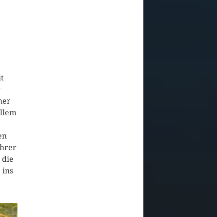
it
r
her
allem
en
Ihrer
 die
 ins