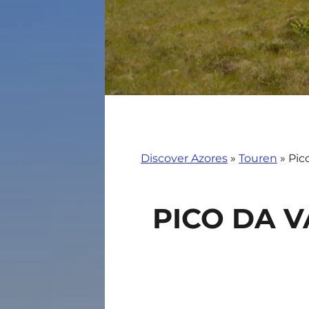
Discover Azores
»
Touren
»
Pic
PICO DA V