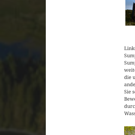
Link
Sump
Sump
weit
die 
ande
Sie 
Bewe
durc
Wass