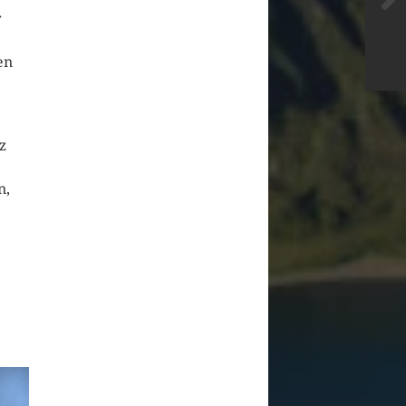
r
en
z
n,