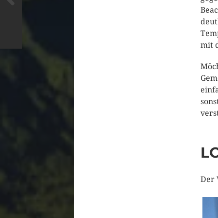
Beac
deut
Temp
mit 
Möch
Geme
einf
sons
vers
L
Der 