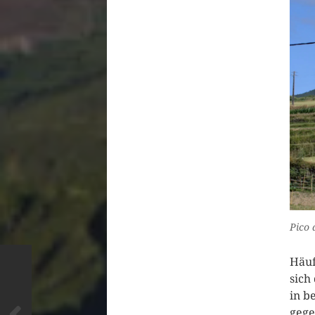
Pico 
Häuf
sich
in b
gege