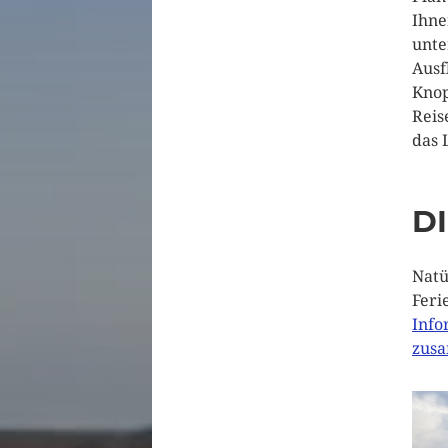
Ihne
unte
Ausf
Knop
Reis
das 
D
Natü
Feri
Info
zus