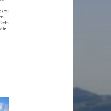
ps zu
en-
 kein
 die