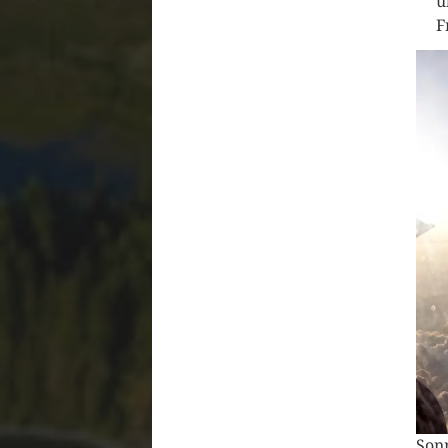
ü
F
Son