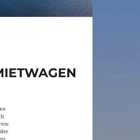
MIETWAGEN
nen
ch
ress
 der
nen