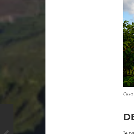
Casa 
D
Je n