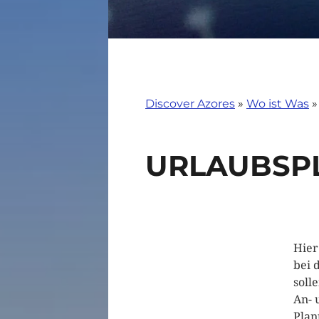
Discover Azores
»
Wo ist Was
URLAUBSP
Hier
bei 
soll
An- 
Plan