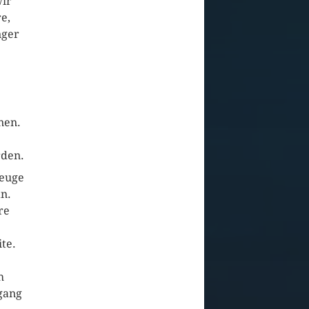
wir
e,
nger
nen.
rden.
zeuge
an.
re
te.
h
gang