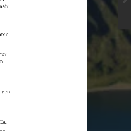
aair
hten
nur
en
ungen
TA.