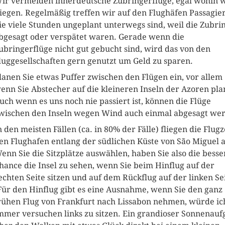
ir vermeiden innerdeutsche Zubringerflüge, egal wohin 
liegen. Regelmäßig treffen wir auf den Flughäfen Passagier
ie viele Stunden ungeplant unterwegs sind, weil die Zubri
bgesagt oder verspätet waren. Gerade wenn die
ubringerflüge nicht gut gebucht sind, wird das von den
luggesellschaften gern genutzt um Geld zu sparen.
lanen Sie etwas Puffer zwischen den Flügen ein, vor allem
enn Sie Abstecher auf die kleineren Inseln der Azoren pla
uch wenn es uns noch nie passiert ist, können die Flüge
wischen den Inseln wegen Wind auch einmal abgesagt we
n den meisten Fällen (ca. in 80% der Fälle) fliegen die Flug
en Flughafen entlang der südlichen Küste von São Miguel 
enn Sie die Sitzplätze auswählen, haben Sie also die besse
hance die Insel zu sehen, wenn Sie beim Hinflug auf der
echten Seite sitzen und auf dem Rückflug auf der linken Sei
Für den Hinflug gibt es eine Ausnahme, wenn Sie den ganz
rühen Flug von Frankfurt nach Lissabon nehmen, würde ic
mmer versuchen links zu sitzen. Ein grandioser Sonnenauf