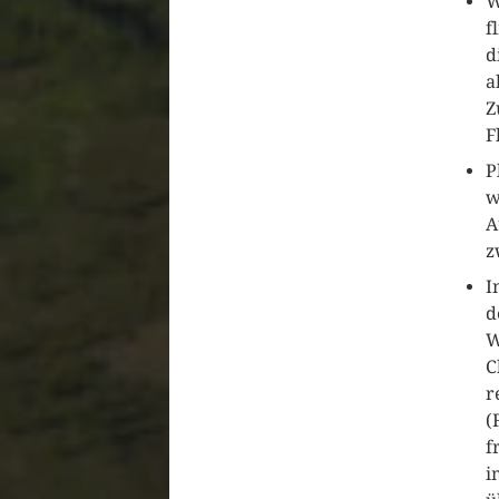
W
f
d
a
Z
F
P
w
A
z
I
d
W
C
r
(
f
i