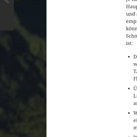
Haup
und 
empf
könn
Schn
ist:
D
w
T
F
Ü
L
a
W
e
m