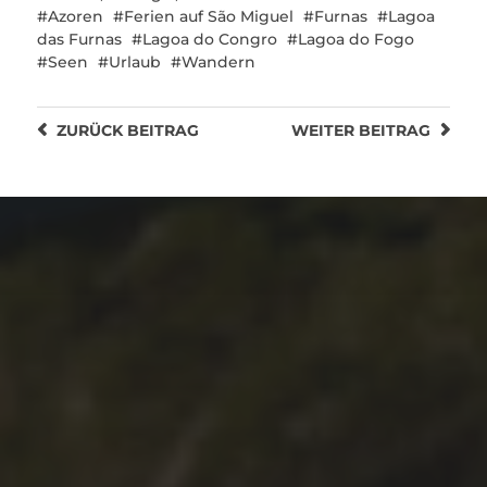
Azoren
Ferien auf São Miguel
Furnas
Lagoa
das Furnas
Lagoa do Congro
Lagoa do Fogo
Seen
Urlaub
Wandern
ZURÜCK
BEITRAG
WEITER
BEITRAG
05.12.2021