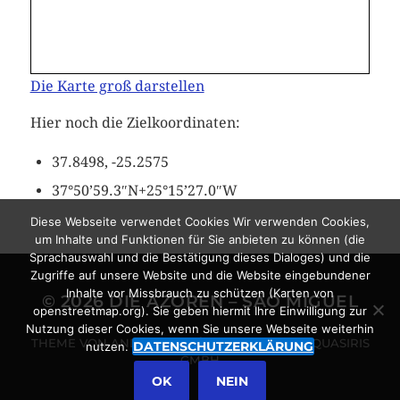
Die Karte groß darstellen
Hier noch die Zielkoordinaten:
37.8498, -25.2575
37°50’59.3″N+25°15’27.0″W
Diese Webseite verwendet Cookies Wir verwenden Cookies,
um Inhalte und Funktionen für Sie anbieten zu können (die
Sprachauswahl und die Bestätigung dieses Dialoges) und die
Zugriffe auf unsere Website und die Website eingebundener
Inhalte vor Missbrauch zu schützen (Karten von
© 2026
DIE AZOREN – SÃO MIGUEL
openstreetmap.org). Sie geben hiermit Ihre Einwilligung zur
Nutzung dieser Cookies, wenn Sie unsere Webseite weiterhin
THEME VON
ANDERS NORÉN
POWERED BY
QUASIRIS
DATENSCHUTZERKLÄRUNG
nutzen.
GMBH
OK
NEIN