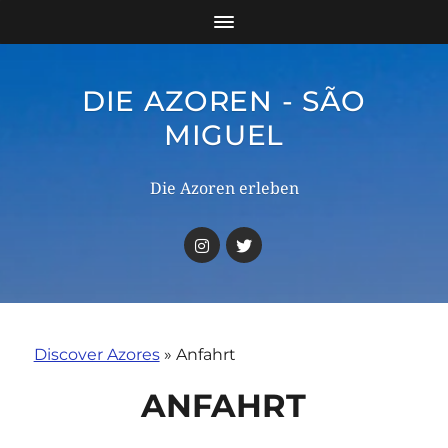
DIE AZOREN - SÃO
MIGUEL
Die Azoren erleben
Discover Azores
»
Anfahrt
ANFAHRT