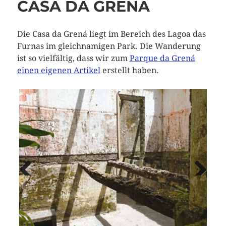
CASA DA GRENÁ
Die Casa da Grená liegt im Bereich des Lagoa das
Furnas im gleichnamigen Park. Die Wanderung
ist so vielfältig, dass wir zum
Parque da Grená
einen eigenen Artikel
erstellt haben.
Vorheriges
Näch
Bild
Bild