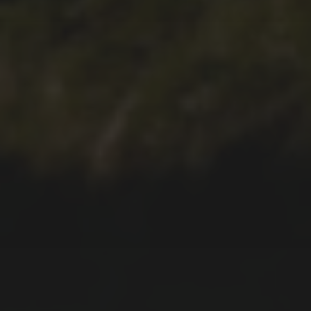
05.12.2021
DIE CASINHA DOS CINCO
SENTIDOS – UNSER
FERIENHAUS AUF SÃO
MIGUEL