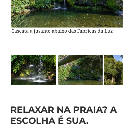
Vorheriges
Näch
Bild
Bild
Cascata a jusante abaixo das Fábricas da Luz
A água atravessa o leito do rio novamente
Previous
RELAXAR NA PRAIA? A
ESCOLHA É SUA.