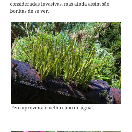
consideradas invasivas, mas ainda assim são
bonitas de se ver.
Vorheriges
Näch
Bild
Bild
Feto aproveita o velho cano de água
Atalanta numa lantana camara