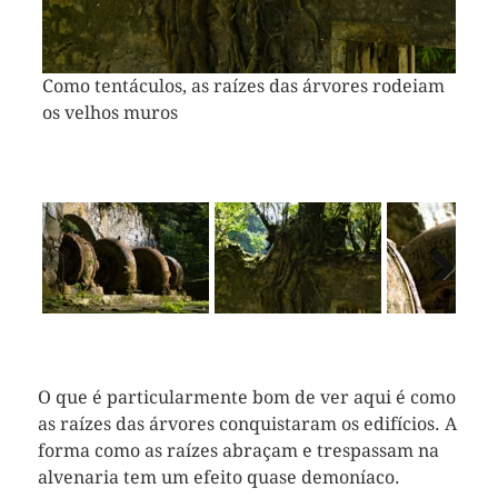
Vorheriges
Näch
Bild
Bild
Como tentáculos, as raízes das árvores rodeiam
As máquinas suíças ainda desafiam a decadência
os velhos muros
Previous
O que é particularmente bom de ver aqui é como
as raízes das árvores conquistaram os edifícios. A
forma como as raízes abraçam e trespassam na
alvenaria tem um efeito quase demoníaco.