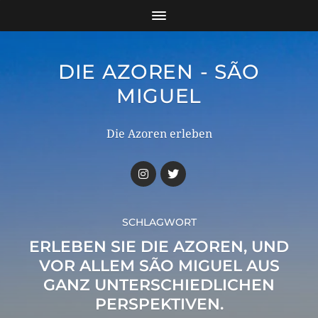
DIE AZOREN - SÃO
MIGUEL
Die Azoren erleben
SCHLAGWORT
ERLEBEN SIE DIE AZOREN, UND
VOR ALLEM SÃO MIGUEL AUS
GANZ UNTERSCHIEDLICHEN
PERSPEKTIVEN.