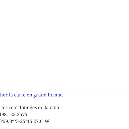
cher la carte en grand format
i les coordonnées de la cible :
498, -25.2575
0’59.3″N+25°15’27.0″W