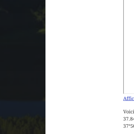
Affi
Voic
37.8
37°5