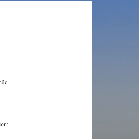
cile
lors