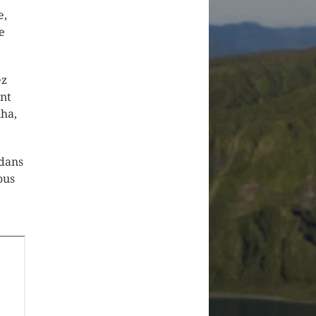
e,
e
ez
ent
nha,
 dans
ous