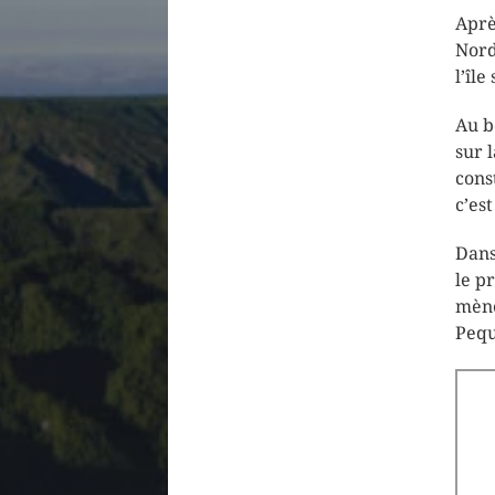
Aprè
Nord
l’îl
Au b
sur 
cons
c’est
Dans
le p
mène
Pequ