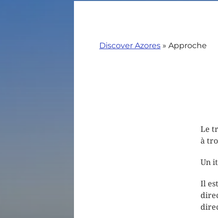
Discover Azores
»
Approche
Le t
à tr
Un i
Il e
dire
dire