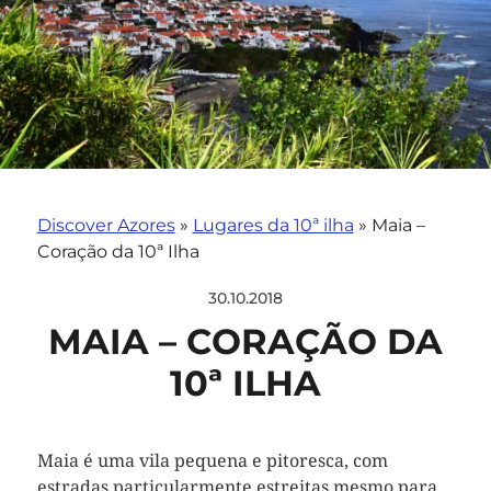
Discover Azores
»
Lugares da 10ª ilha
»
Maia –
Coração da 10ª Ilha
30.10.2018
MAIA – CORAÇÃO DA
10ª ILHA
Maia é uma vila pequena e pitoresca, com
estradas particularmente estreitas mesmo para