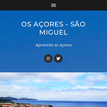
OS AÇORES - SÃO
MIGUEL
Aproveite os Açores