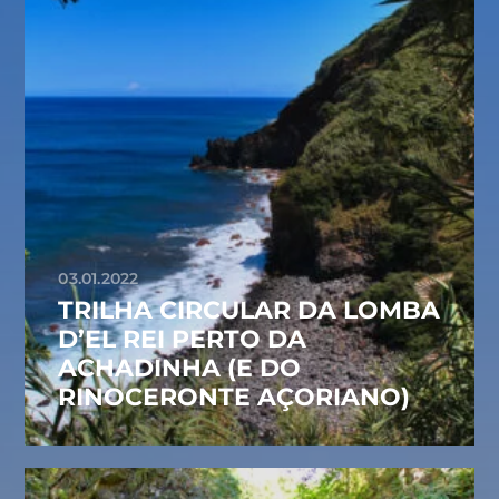
03.01.2022
TRILHA CIRCULAR DA LOMBA
D’EL REI PERTO DA
ACHADINHA (E DO
RINOCERONTE AÇORIANO)