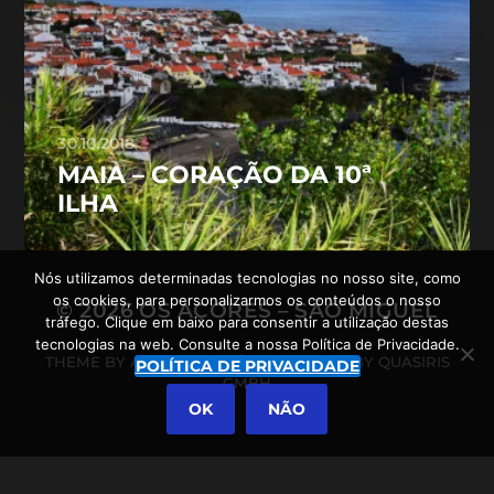
30.10.2018
MAIA – CORAÇÃO DA 10ª
ILHA
Nós utilizamos determinadas tecnologias no nosso site, como
os cookies, para personalizarmos os conteúdos o nosso
© 2026
OS AÇORES – SÃO MIGUEL
tráfego. Clique em baixo para consentir a utilização destas
tecnologias na web. Consulte a nossa Política de Privacidade.
THEME BY
ANDERS NORÉN
POWERED BY
QUASIRIS
POLÍTICA DE PRIVACIDADE
GMBH
OK
NÃO