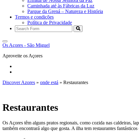
Ermida de Nossa Senhora da Paz
Caminhada até às Fábricas da Luz
Parque da Grená – Natureza e História
Termos e condições
Política de Privacidade
Search
Os Açores - São Miguel
Aproveite os Açores
Instagram
Twitter
Discover Azores
»
onde está
»
Restaurantes
Restaurantes
Os Açores têm alguns pratos regionais, como cozida nas caldeiras, lap
também encontrará algo que gosta. A ilha tem restaurantes fantásticos 