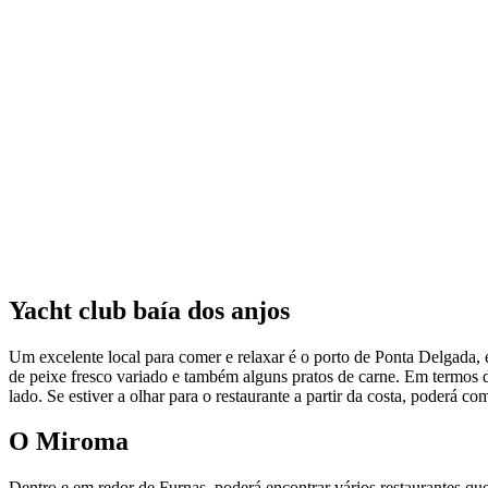
Yacht club baía dos anjos
Um excelente local para comer e relaxar é o porto de Ponta Delgada,
de peixe fresco variado e também alguns pratos de carne. Em termos d
lado. Se estiver a olhar para o restaurante a partir da costa, poderá c
O Miroma
Dentro e em redor de Furnas, poderá encontrar vários restaurantes q