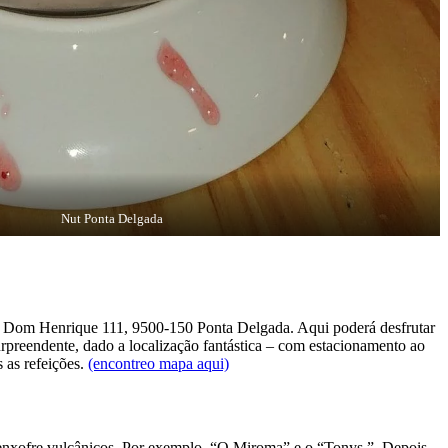
Nut Ponta Delgada
ante Dom Henrique 111, 9500-150 Ponta Delgada. Aqui poderá desfrutar
urpreendente, dado a localização fantástica – com estacionamento ao
s as refeições.
(encontreo mapa aqui)
e enxofre vulcânicos. Por exemplo, “O Miroma” e o “Tonys ”. Depois