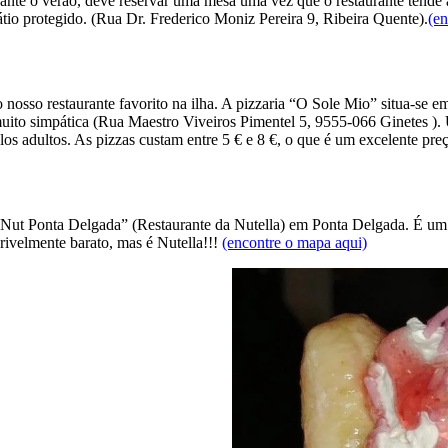
ante o verão, deve reservar uma mesa uma vez que o restaurante tende 
pátio protegido. (Rua Dr. Frederico Moniz Pereira 9, Ribeira Quente).
(en
o nosso restaurante favorito na ilha. A pizzaria “O Sole Mio” situa-se e
muito simpática (Rua Maestro Viveiros Pimentel 5, 9555-066 Ginetes ). 
os adultos. As pizzas custam entre 5 € e 8 €, o que é um excelente preç
 “Nut Ponta Delgada” (Restaurante da Nutella) em Ponta Delgada. É um 
ivelmente barato, mas é Nutella!!!
(encontre o mapa aqui)