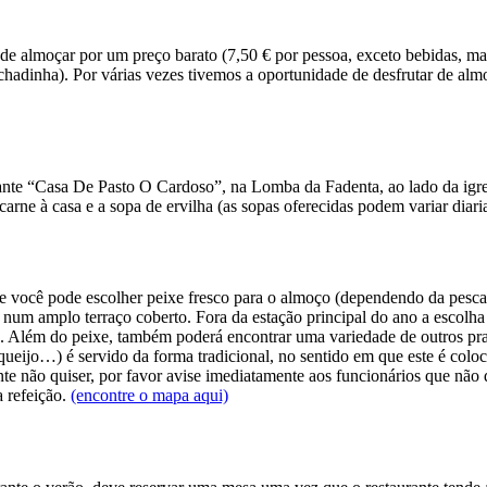
de almoçar por um preço barato (7,50 € por pessoa, exceto bebidas, m
adinha). Por várias vezes tivemos a oportunidade de desfrutar de almoç
nte “Casa De Pasto O Cardoso”, na Lomba da Fadenta, ao lado da igreja
arne à casa e a sopa de ervilha (as sopas oferecidas podem variar diar
nde você pode escolher peixe fresco para o almoço (dependendo da pesca
ão num amplo terraço coberto. Fora da estação principal do ano a esco
a). Além do peixe, também poderá encontrar uma variedade de outros pra
queijo…) é servido da forma tradicional, no sentido em que este é col
nte não quiser, por favor avise imediatamente aos funcionários que não
a refeição.
(encontre o mapa aqui)