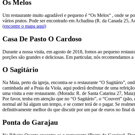
Os Melos
Um restaurante muito agradável e pequeno é “Os Melos“ , onde se po
vários pratos. Pode ser encontrado em Achadina (R. da Canada 25, Ach
(encontre o mapa aqui)
Casa De Pasto O Cardoso
Durante a nossa visita, em agosto de 2018, fomos ao pequeno restaura
porções são grandes e deliciosas. Em particular, nós recomendamos a c
O Sagitário
Na Maia, perto da igreja, encontra-se o restaurante “O Sagitário”, o
caminhada até a Praia da Viola, aqui poderá desfrutar de uma refeiç
uma visita a este restaurante. (Morada: R. de Santa Catarina 27, Mai
Por favor, tenha em atenção que no “O Sagitário”, o “Couvert” (pão, 
normal até há algum um tempo, e se comer terá de o pagar. Se realme
definitivamente melhor do que discutir por um par de euros no final d
Ponta do Garajau