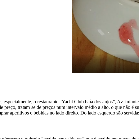
 e, especialmente, o restaurante “Yacht Club baía dos anjos”, Av. Inf
e preço, tratam-se de preços num intervalo médio a alto, o que não é s
omprar aperitivos e bebidas no lado direito. Do lado esquerdo são servida
ue oferecem o guisado “cozida nas caldeiras” que é cozido em poços d