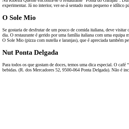
Na Ribeira Quente encontra-se o restaurante “Ponta do Garajau“. Dur
experimentar. Já no interior, ver-se-á sentado num pequeno e idílico 
O Sole Mio
Se gostaria de desfrutar de um pouco de comida italiana, deve visitar 
dia. O restaurante é gerido por uma família italiana com uma equipa 
O Sole Mio (pizza com nutella e laranjas), que é apreciada também pel
Nut Ponta Delgada
Para todos os que gostam de doces, temos uma dica especial. O café
bebidas. (R. dos Mercadores 52, 9500-064 Ponta Delgada). Não é incr