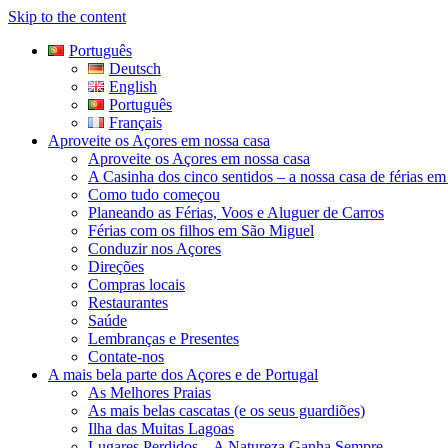
Skip to the content
Português
Deutsch
English
Português
Français
Aproveite os Açores em nossa casa
Aproveite os Açores em nossa casa
A Casinha dos cinco sentidos – a nossa casa de férias e
Como tudo começou
Planeando as Férias, Voos e Aluguer de Carros
Férias com os filhos em São Miguel
Conduzir nos Açores
Direções
Compras locais
Restaurantes
Saúde
Lembranças e Presentes
Contate-nos
A mais bela parte dos Açores e de Portugal
As Melhores Praias
As mais belas cascatas (e os seus guardiões)
Ilha das Muitas Lagoas
Lugares Perdidos – A Natureza Ganha Sempre