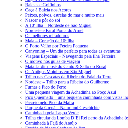
Baleias e Golfinhos
Caça à Baleia nos Açores
Peixes, polvos, estrelas do mar e muito mais
Nascer e pôr do sol
A 10ª Ilha – Nordeste de São Miguel
Nordeste e Farol Ponta do Arnel
Os melhores miradouros
Maia – Coração da 10ª Ilha
O Porto Velho por Feteira Pequena
Canyoning – Um dia perfeito para todas as aventuras
Viagens Especiais – Navegando pela Ilha Terceira
O motivo nos guias de viagem
Mata-Jardim José do Canto & Salto do Rosal
Os Antigos Moinhos em São Miguel
Trilho nas Cascatas da Ribeira do Faial da Terra
Nordeste – Trilho para a Ribeira do Guilherme
Furnas e Pico do Ferro
Uma pequena viagem da Achadinha ao Poço Azul
Pico Queimado – uma pequena caminhada com vistas inc
Passeio pelo Pico da Mafra
Parque da Grená – Natur und Geschichte
Caminhada pela Lagoa Verde
Trilha circular da Lomba D’El Rei perto da Achadinha (e
Caminhada à Fajã do Araújo