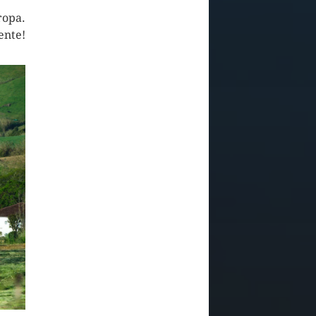
ropa.
ente!