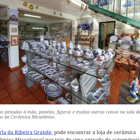
s pintadas à mão, panelas, figuras e muitas outras coisas na sala d
s da Cerâmica Micaelense.
rla da Ribeira Grande
, pode encontrar a loja de cerâmica
âmica Micaelense” por trás de uma entrada de automóveis