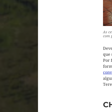
As ce
com p
Deve
que 
Por 
form
conv
algu
Tere
C