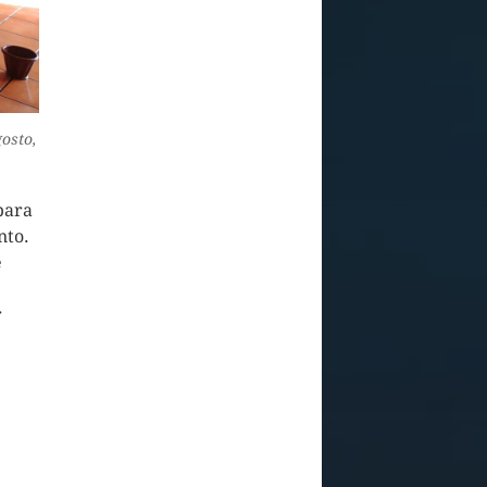
osto,
para
nto.
e
r