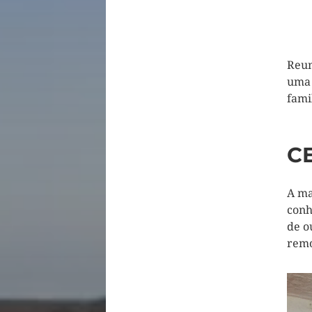
Reun
uma 
fami
C
A ma
conh
de o
remo