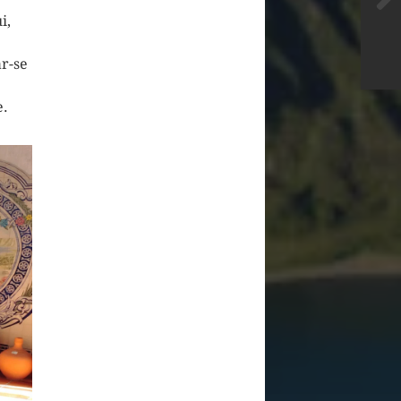
i,
r-se
e.