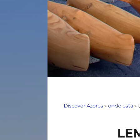
Discover Azores
»
onde está
»
LE