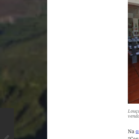
Louça
venda
Na
o
“Cer