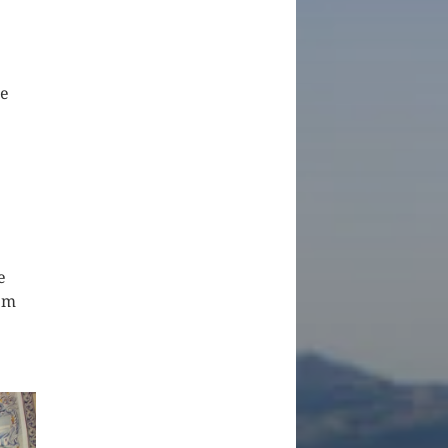
de
e
bém