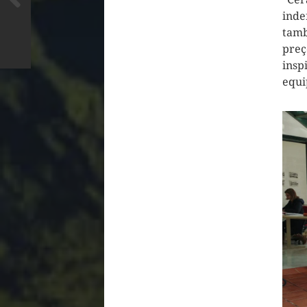
inde
tamb
preç
insp
equi