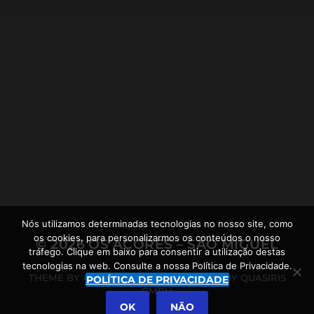
26.03.2022
PICO DA BARROSA – SÃO
MIGUEL A SEUS PÉS
Nós utilizamos determinadas tecnologias no nosso site, como
os cookies, para personalizarmos os conteúdos o nosso
© 2026
OS AÇORES – SÃO MIGUEL
tráfego. Clique em baixo para consentir a utilização destas
tecnologias na web. Consulte a nossa Política de Privacidade.
THEME BY
ANDERS NORÉN
POWERED BY
QUASIRIS
POLÍTICA DE PRIVACIDADE
GMBH
OK
NÃO