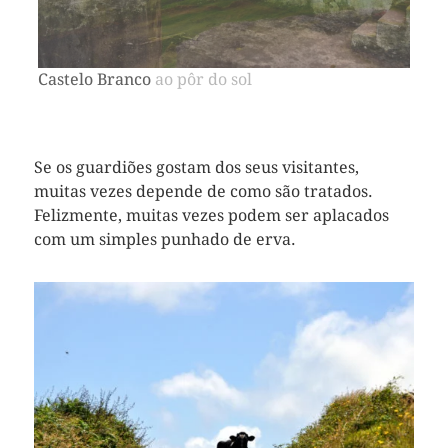
Vorheriges
Näch
Bild
Bild
Castelo Branco ao pôr do sol
Se os guardiões gostam dos seus visitantes,
muitas vezes depende de como são tratados.
Felizmente, muitas vezes podem ser aplacados
com um simples punhado de erva.