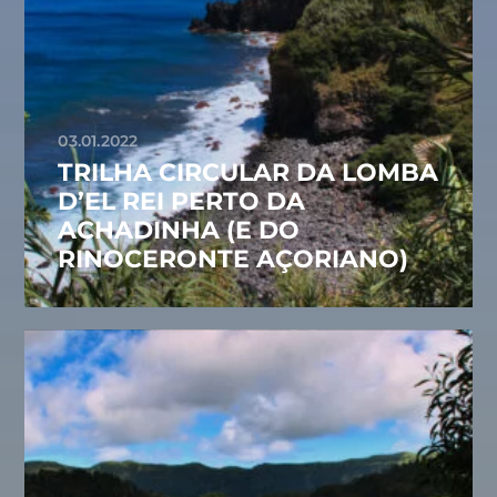
03.01.2022
TRILHA CIRCULAR DA LOMBA
D’EL REI PERTO DA
ACHADINHA (E DO
RINOCERONTE AÇORIANO)