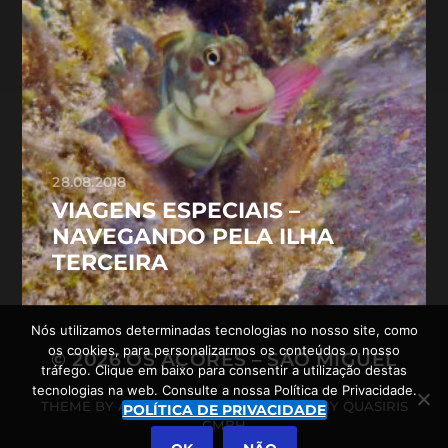
28.08.2018
VIAGENS ESPECIAIS –
NAVEGANDO PELA ILHA
TERCEIRA
Nós utilizamos determinadas tecnologias no nosso site, como
os cookies, para personalizarmos os conteúdos o nosso
© 2026
OS AÇORES – SÃO MIGUEL
tráfego. Clique em baixo para consentir a utilização destas
tecnologias na web. Consulte a nossa Política de Privacidade.
THEME BY
ANDERS NORÉN
POWERED BY
QUASIRIS
POLÍTICA DE PRIVACIDADE
GMBH