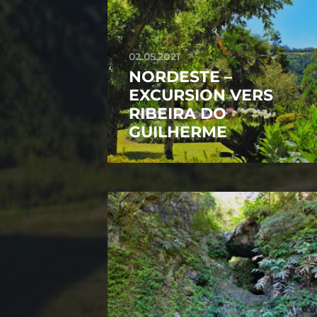
02.05.2021
NORDESTE –
EXCURSION VERS
RIBEIRA DO
GUILHERME