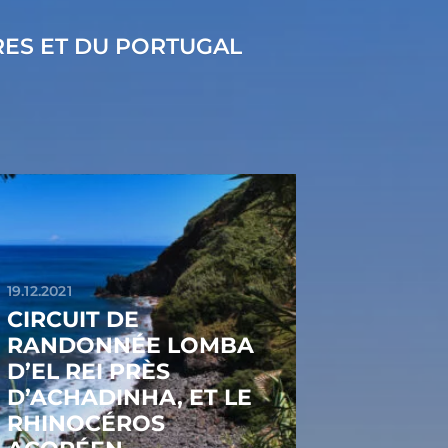
RES ET DU PORTUGAL
19.12.2021
CIRCUIT DE
RANDONNÉE LOMBA
D’EL REI PRÈS
D’ACHADINHA, ET LE
RHINOCÉROS