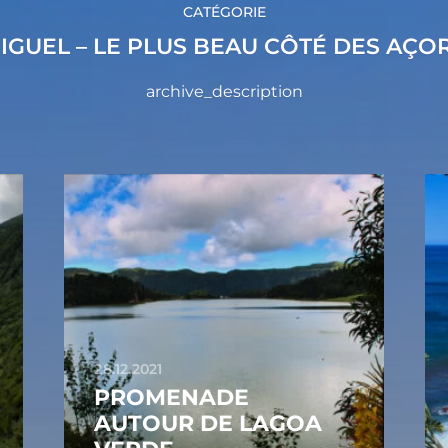
CATÉGORIE
IGUEL – LE PLUS BEAU CÔTÉ DES AÇO
archive_description
28.12.2021
PROMENADE
AUTOUR DE LAGOA