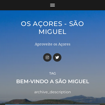
OS AÇORES - SÃO
MIGUEL
Aproveite os Açores
TAG
BEM-VINDO A SÃO MIGUEL
archive_description