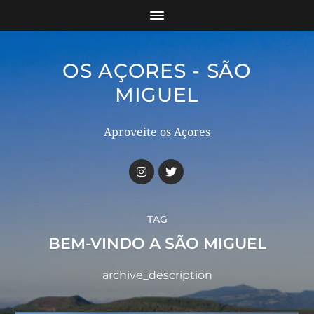
OS AÇORES - SÃO
MIGUEL
Aproveite os Açores
TAG
BEM-VINDO A SÃO MIGUEL
archive_description