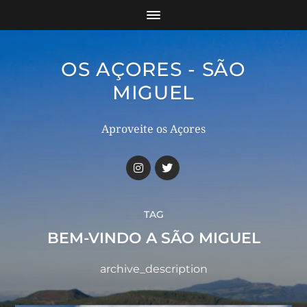
OS AÇORES - SÃO
MIGUEL
Aproveite os Açores
TAG
BEM-VINDO A SÃO MIGUEL
archive_description