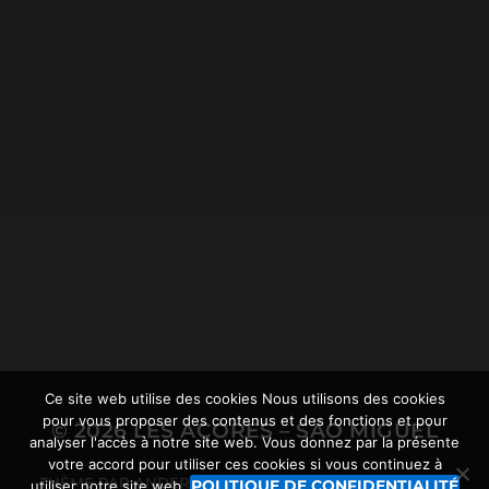
19.12.2021
CIRCUIT DE RANDONNÉE
LOMBA D’EL REI PRÈS
D’ACHADINHA, ET LE
RHINOCÉROS AÇORÉEN.
Ce site web utilise des cookies Nous utilisons des cookies
pour vous proposer des contenus et des fonctions et pour
© 2026
LES AÇORES – SÃO MIGUEL
analyser l'accès à notre site web. Vous donnez par la présente
votre accord pour utiliser ces cookies si vous continuez à
THÈME PAR
ANDERS NORÉN
POWERED BY
QUASIRIS
POLITIQUE DE CONFIDENTIALITÉ
utiliser notre site web.