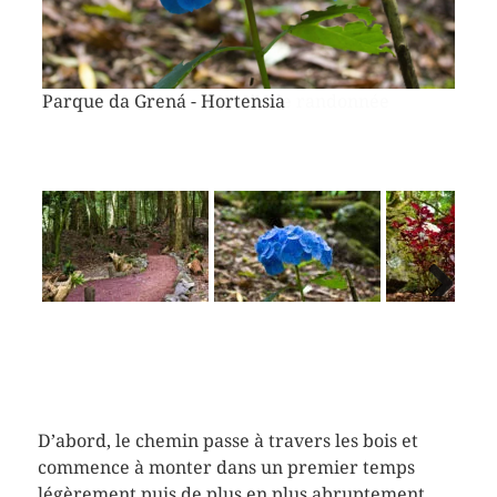
Vorheriges
Näch
Bild
Bild
Parque da Grená - Hortensia
Next
D’abord, le chemin passe à travers les bois et
commence à monter dans un premier temps
légèrement puis de plus en plus abruptement.