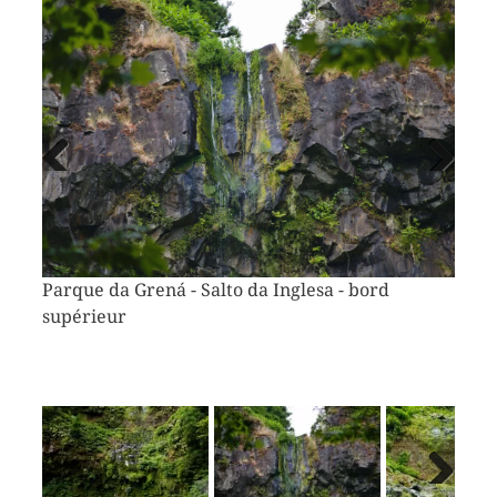
Vorheriges
Näch
Bild
Bild
Parque da Grená - Salto da Inglesa - bord
supérieur