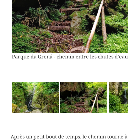
Vorheriges
Näch
Bild
Bild
Parque da Grená - chemin entre les chutes d'eau
Next
Après un petit bout de temps, le chemin tourne à