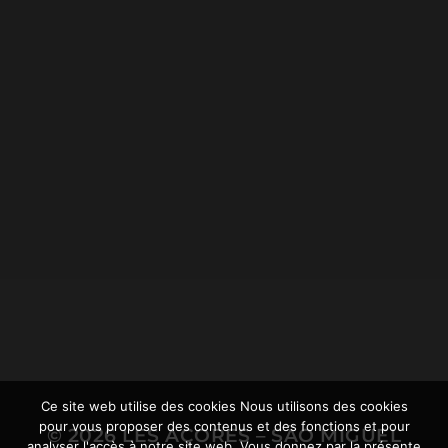
19.12.2021
CIRCUIT DE RANDONNÉE
LOMBA D’EL REI PRÈS
D’ACHADINHA, ET LE
RHINOCÉROS AÇORÉEN.
Ce site web utilise des cookies Nous utilisons des cookies
pour vous proposer des contenus et des fonctions et pour
© 2026
LES AÇORES – SÃO MIGUEL
analyser l'accès à notre site web. Vous donnez par la présente