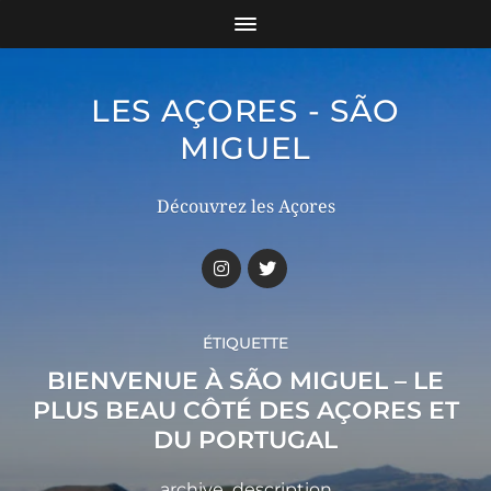
LES AÇORES - SÃO
MIGUEL
Découvrez les Açores
ÉTIQUETTE
BIENVENUE À SÃO MIGUEL – LE
PLUS BEAU CÔTÉ DES AÇORES ET
DU PORTUGAL
archive_description